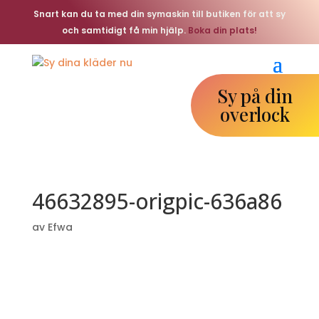
Snart kan du ta med din symaskin till butiken för att sy
och samtidigt få min hjälp.
Boka din plats!
Sy på din
overlock
46632895-origpic-636a86
av
Efwa