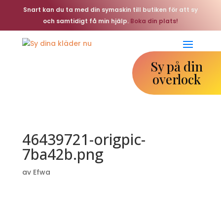
Snart kan du ta med din symaskin till butiken för att sy
och samtidigt få min hjälp.
Boka din plats!
Sy på din
overlock
46439721-origpic-
7ba42b.png
av
Efwa