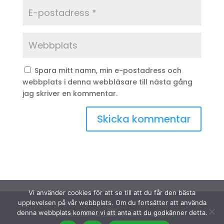
Spara mitt namn, min e-postadress och
webbplats i denna webbläsare till nästa gång
jag skriver en kommentar.
Vi använder cookies för att se till att du får den bästa
upplevelsen på vår webbplats. Om du fortsätter att använda
denna webbplats kommer vi att anta att du godkänner detta.
© Sydinakläder.nu 2026 | Efwa i Lindhult AB |