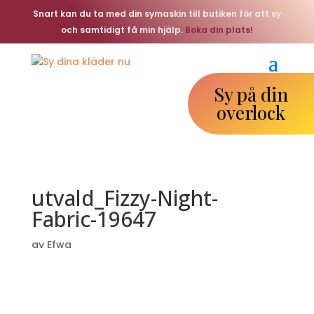
Snart kan du ta med din symaskin till butiken för att sy
och samtidigt få min hjälp.
Boka din plats!
Sy på din
overlock
utvald_Fizzy-Night-
Fabric-19647
av
Efwa