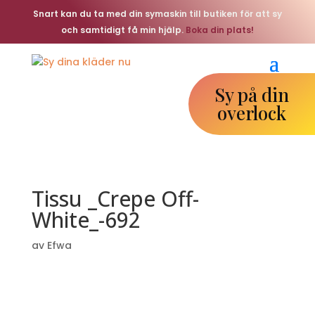
Snart kan du ta med din symaskin till butiken för att sy
och samtidigt få min hjälp.
Boka din plats!
Sy på din
overlock
Tissu _Crepe Off-
White_-692
av
Efwa