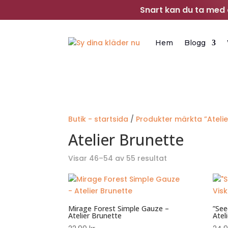
Snart kan du ta med d
Hem
Blogg
Butik - startsida
/
Produkter märkta ”Atelie
Atelier Brunette
Sortera
Visar 46–54 av 55 resultat
efter
senaste
Mirage Forest Simple Gauze –
”See
Atelier Brunette
Atel