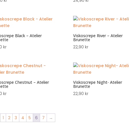
90
kr
24,90
kr
oscrepe Black – Atelier
Viskoscrepe River – Atelier
ette
Brunette
90
kr
22,90
kr
oscrepe Chestnut – Atelier
Viskoscrepe Night- Atelier
ette
Brunette
90
kr
22,90
kr
1
2
3
4
5
6
7
→