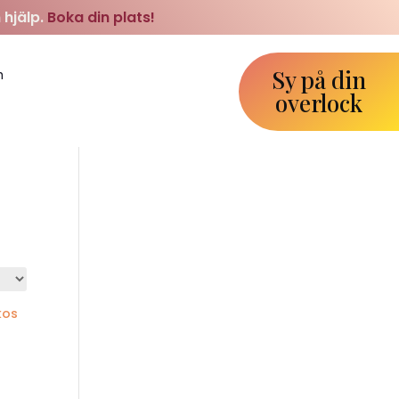
 hjälp.
Boka din plats!
Sy på din
m
overlock