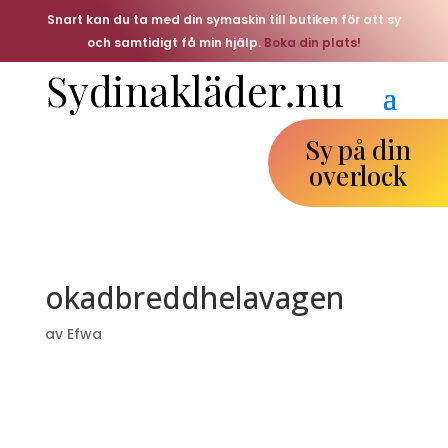
Snart kan du ta med din symaskin till butiken för att sy
och samtidigt få min hjälp.
Boka din plats!
Sy på din
overlock
okadbreddhelavagen
av
Efwa