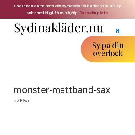
Snart kan du ta med din symaskin till butiken för att sy
och samtidigt få min hjälp.
Boka din plats!
Sy på din
overlock
monster-mattband-sax
av
Efwa