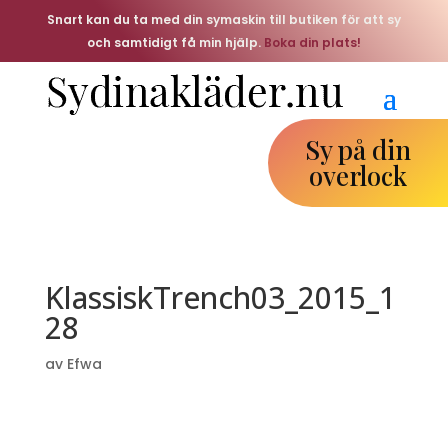
Snart kan du ta med din symaskin till butiken för att sy
och samtidigt få min hjälp.
Boka din plats!
Sy på din
overlock
KlassiskTrench03_2015_1
28
av
Efwa