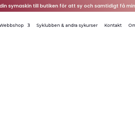
in symaskin till butiken för att sy och samtidigt få min
Webbshop
Syklubben & andra sykurser
Kontakt
O