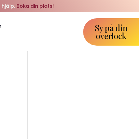
 hjälp.
Boka din plats!
Sy på din
m
overlock