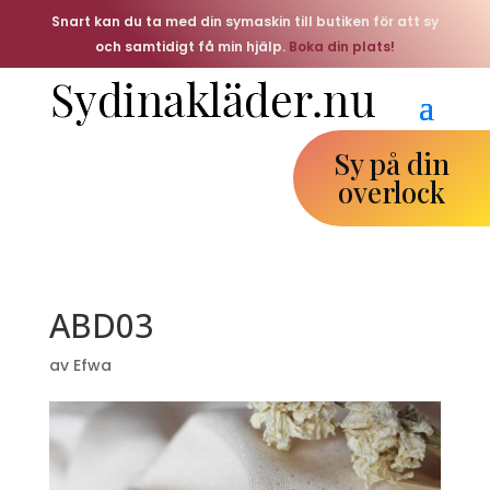
Snart kan du ta med din symaskin till butiken för att sy
och samtidigt få min hjälp.
Boka din plats!
Sy på din
overlock
ABD03
av
Efwa