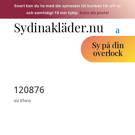
Snart kan du ta med din symaskin till butiken för att sy
och samtidigt få min hjälp.
Boka din plats!
Sy på din
overlock
120876
av
Efwa