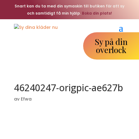
Snart kan du ta med din symaskin till butiken för att sy
och samtidigt få min hjälp.
Boka din plats!
Sy på din
overlock
46240247-origpic-ae627b
av
Efwa