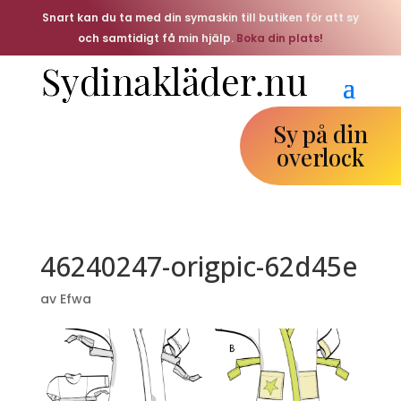
Snart kan du ta med din symaskin till butiken för att sy
och samtidigt få min hjälp.
Boka din plats!
Sy på din
overlock
46240247-origpic-62d45e
av
Efwa