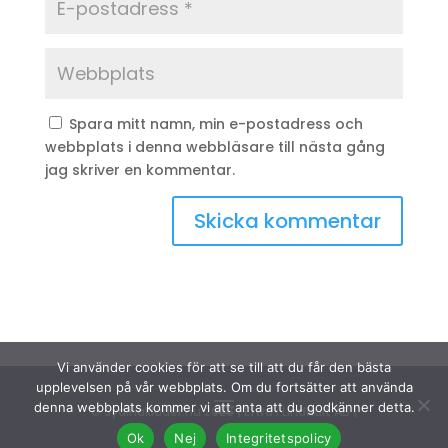
Spara mitt namn, min e-postadress och
webbplats i denna webbläsare till nästa gång
jag skriver en kommentar.
Vi använder cookies för att se till att du får den bästa
upplevelsen på vår webbplats. Om du fortsätter att använda
denna webbplats kommer vi att anta att du godkänner detta.
© Sydinakläder.nu 2026 | Efwa i Lindhult AB |
Ok
Nej
Integritetspolicy