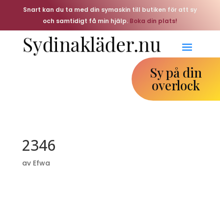
Snart kan du ta med din symaskin till butiken för att sy
och samtidigt få min hjälp.
Boka din plats!
Sy på din
overlock
2346
av
Efwa