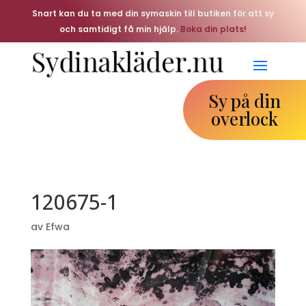
Snart kan du ta med din symaskin till butiken för att sy
och samtidigt få min hjälp.
Boka din plats!
Sy på din
overlock
120675-1
av
Efwa